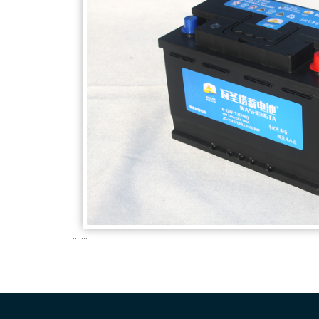
.......