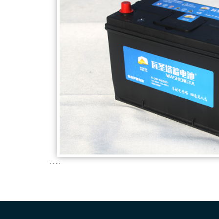
.......